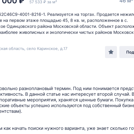
 000 ₽
46 м
57 533 ₽ за м²
 62C46C9-4001-8216-1. Реализуется на торгах. Продается нежил
 на первом этаже площадью 45, 8 кв. м, расположенное в с.
ое Одинцовского района Московской области. Объект располо
наиболее живописных и экологически чистых районов Московско
кая область, село Каринское, д.17
Под
 довольно разноплановый термин. Под ним понимается предс
ктивность. В данной статье нас интересует второй случай. 
орпоративные мероприятия, хранятся ценные бумаги. Покуп
кие объекты успешно используются под собственный бизне
ентствам).
как начать поиски нужного варианта, уже знает сколько го