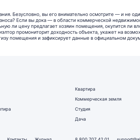
ания. Безусловно, вы его внимательно осмотрите — и не од
износа? Если вы дока — в области коммерческой недвижимо
ную ли цену предлагает хозяин помещения, окупится ли вл
риэлтор промониторит доходность объекта, укажет на возм
тизу помещения и зафиксирует данные в официальном доку
Квартира
Коммерческая земля
ртира
Студия
Дача
Контакты
Журнал
8 800 707 42 01
support@a