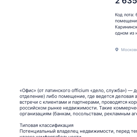
2 635
Код лота:
помещение
Карининск
одном из 
Московс
«Офис» (от латинского officium «дело, служба») —
отделение) либо помещение, где ведется деловая а
встречи с клиентами и партнерами, проводятся к
российском рынке недвижимости. Такие коммерчес
организациям (банкам, посольствам, рекламным аг
Типовая классификация
Потенциальный владелец недвижимости, перед тем 
класса комфортабельности.