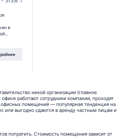
²
этаж 1
ое
жен в
й...
робнее
тавительство некой организации (главное
В офисе работают сотрудники компании, проходят
ка офисных помещений — популярная тенденция на
с или выгодно сдаются в аренду частным лицам и
тов потратить. Стоимость помещения зависит от